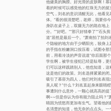
他健美的胸膛。好光滑的皮肤啊！慕
着的时候可以感觉他的红珠无力的挺
空气，刘名的意识清醒无比，他看见
体。“看的很清楚吧，老师，我要你
身趴在桌子上，双腿无力的跪在地上
分。”“好吧。”“那只好猜拳了”“石
道“居然是最后一个。”萧南拍了拍刘
个隐秘的地方由于少晒阳光，较身上
的手指在粉嫩洞口按压着，试图令那
前，用着冷淡的声音说道“你后面那
学生啊，被学生侵犯已经是耻辱，更
们可以这样践踏别人，他也知道，这
这是他们的政策。刘名选择紧紧的闭
吸引了慕容为四人，他们对刘名表现
美人呢？”什么？刘名直起身来眼睛
事遭到什么意外，一颗心就高高的提
啊~~但是你认为你有能力阻止吗？
睛因为愤怒而更加有生气。望着他的
名清楚的知道，他无奈的点点头。一