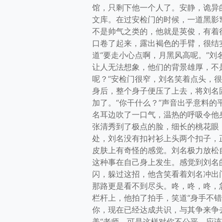
馆，只剩下他一个人了。安静，诡异
文库。在过安检门的时候，一道黑影
不是帅气之类的，他就是英俊，有着
口卷了起来，露出褐色的手臂，很结
道“要走小心点啊，月黑风高呢。”
让人无法想象，他们的背景雄厚，不
呢？”安检门很窄，刘名笑着点头，
身后，整个身子便压了上去，将刘名
加了。“你干什么？”声音出乎意料的
名耳边吹了一口气，温热的呼吸令他
张清秀到了极点的脸，细长的桃花眼
处，刘名没有扣衬衫上头两个扣子，
皮肤上有奇怪的感觉。刘名极力放松
这种事在自己身上发生。感觉到刘名
闪，躲过这招，他含笑看着刘名冲出
那路更是看不到尽头。咚，咚，咚，
栏杆上，他拍了拍手，笑道“身手不
你，现在已经达成共识，与其争来争
美“老师，可是这样对你不公平，应