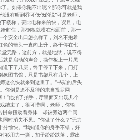
你了。如果你跑不出呢？那你可就是我
他没有听到乔可低低的说“可是老师，
跑下楼梯，要比电梯来的快，况且，电
板给封住，那钢板就横在他面前，那一
另一个安全出口怎么样了，刘名不抱希
红色的箭头一直向上升，终于停在七
天堂无路，这前方，就是地狱，说不得
后就是启动的声音，操作板上一片黑
知道下了几层，终于停了下来，门打
倒象图书馆，只是书架只有几个，上
师这么快就来到这里了。”书架的后头
呢。你倒是迫不及待的来自投罗网
啊！”他拍了拍手，厅里面又出现几个
游戏结束了，很可惜啊，老师，你输
刘名拼命扭动着身体，却被旁边两个同
同时消失不见。“你做了什么？”无力
十分愉快。“我知道你的身手不错，好
的衬衫用力一撕，扣子纷纷跌落，露出