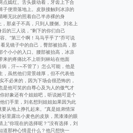
两点嫣红。舌头拨动着，牙齿上下合
裤子便滑落地上。皮肤接触到冰凉的
清晰无比的照着自己半赤裸的身
上，那桌子不高，只到人腰侧。刘名上
身后的三人说，“剩下的你们自己
笑容。“第三个啊！马马乎乎了”乔可说
名看见镜子中的自己，臀部被抬高，那
那个小小的入口。腰部被抬高，冰凉
带来的疼痛比不上听到林站在他面
语病，汗~~不管了）怎么可能，他是
生，虽然他们背景雄厚，但不代表他
其实不必来的，因为下场会很恐怖的，
也是他可笑的自尊心及为人的傲气才
，你好象还有个姐姐吧，听说她可是个
到他们手里，刘名想到姐姐如果因为此
就要从地上挣扎起来。“真是姐弟情深
衬衫里露出小麦色的皮肤，黑漆漆的眼
上“你现在的选择呢？”没有选择，刘
知道那种心情是什么？他只想快一