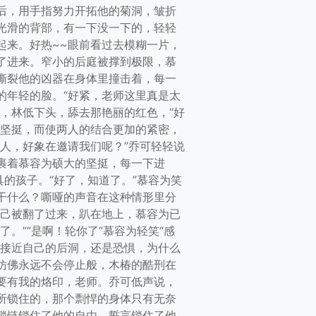
后，用手指努力开拓他的菊洞，皱折
光滑的背部，有一下没一下的，轻轻
起来。好热~~眼前看过去模糊一片，
了进来。窄小的后庭被撑到极限，慕
撕裂他的凶器在身体里撞击着，每一
的年轻的脸。“好紧，老师这里真是太
，林低下头，舔去那艳丽的红色，“好
的坚挺，而使两人的结合更加的紧密，
人，好象在邀请我们呢？”乔可轻轻说
裹着慕容为硕大的坚挺，每一下进
的孩子。“好了，知道了。”慕容为笑
干什么？嘶哑的声音在这种情形里分
自己被翻了过来，趴在地上，慕容为已
。”“是啊！轮你了”慕容为轻笑“感
正接近自己的后洞，还是恐惧，为什么
仿佛永远不会停止般，木椿的酷刑在
要有我的烙印，老师。乔可低声说，
所锁住的，那个剽悍的身体只有无奈
锁链锁住了他的自由，誓言锁住了他