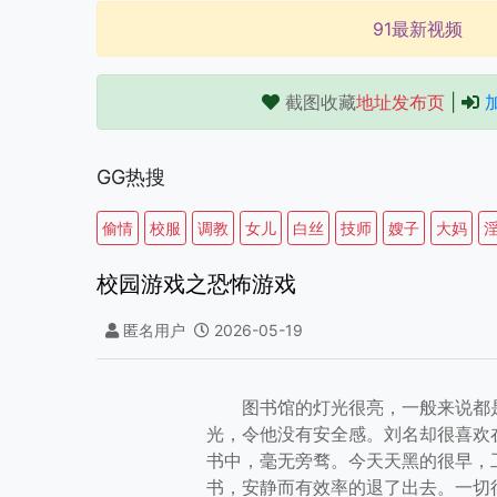
91最新视频
截图收藏
地址发布页
|
GG热搜
偷情
校服
调教
女儿
白丝
技师
嫂子
大妈
校园游戏之恐怖游戏
匿名用户
2026-05-19
图书馆的灯光很亮，一般来说都是
光，令他没有安全感。刘名却很喜欢
书中，毫无旁骛。今天天黑的很早，
书，安静而有效率的退了出去。一切