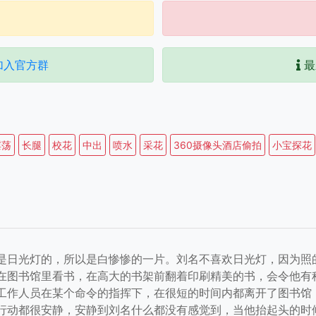
加入官方群
最
淫荡
长腿
校花
中出
喷水
采花
360摄像头酒店偷拍
小宝探花
日光灯的，所以是白惨惨的一片。刘名不喜欢日光灯，因为照
在图书馆里看书，在高大的书架前翻着印刷精美的书，会令他有
工作人员在某个命令的指挥下，在很短的时间内都离开了图书馆
行动都很安静，安静到刘名什么都没有感觉到，当他抬起头的时