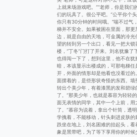
上就来场游戏吧。”“老师，你是我
们的玩具了。很公平吧。”公平你个
你只有30分钟的时间哦。”喘不过
梯并不安全。如果被困在里面，那更
边，就是自由的天地，可金属的冷光似
望的转到另一个出口，看见一把大锁
楼，“丁冬”门打了开来。刘名犹豫
也得闯一下了，想到这里，他不在犹
暗，本该显示出楼成的，可那电梯任
开，外面的情形却是他看也没看过的
面摆着的，是些形状奇怪的东西。墙
转出个美少年，有着漆黑的发和碧绿
了。”那美少年，也就是慕容为轻轻
面无表情的同学，其中一个上前，用
了。”慕容为说着，拿出个针筒，透明
学拽着，不能移动，针头刺进皮肤的
跌坐在地上，刘名困难的抬起头，看
象是黑带吧，为了等下享用你的时候