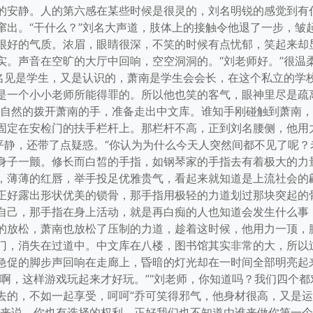
的安静。人的第六感在某些时候是很灵的，刘名明锐的感觉到有
窜出。“干什么？”刘名大声道，肢体上的接触令他退了一步，皱
很好的气质。浓眉，眼睛很深，不笑的时候有点忧郁，笑起来却
实。声音在空旷的大厅中回响，空空洞洞的。“刘老师好。”很温
刘名见是学生，又是认识的，萧南是学生会会长，在这个私立的学
是一个小小老师所能得罪的。所以他也笑的客气，眼神里尽是疏
很自然的拨开萧南的手，准备走出中文库。谁知手刚碰触到萧南
固定在安检门的扶手栏杆上。那栏杆不高，正到刘名腰侧，他用
平静，还带了点疑惑。“你认为为什么今天人突然间都不见了呢？
身子一颤。修长而白皙的手指，如钢琴家的手指去有着极大的力
，薄薄的红唇，举手投足优雅贵气，看起来就知道是上流社会的
正好露出形状优美的锁骨，那手指用极轻的力道划过那块突起的
自己，那手指在身上活动，就是再白痴的人也知道会发生什么事
的放松，萧南也放松了压制的力道，趁着这时候，他用力一顶，
门，消失在过道中。中文库在八楼，图书馆其实非常的大，所以
急促的脚步声回响在走廊上，昏暗的灯光却在一时间全部明亮起
错啊，这样游戏玩起来才好玩。”“刘老师，你知道吗？我们四个
去的，不如一起享受，呵呵”乔可笑得邪气，他身材很高，又是
该来说，你也有选择的权利，正好我们也不知道由谁来做你第一