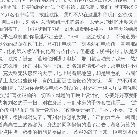
们的猎物哦！只要你跑的出这个图书馆，算你赢，我们也就不强求
头？刘名心中暗骂，拔腿就跑，我可不想在这里和你玩什么游戏，
气，胸口好闷，刘名可以感觉到汗水的滑落，以全速冲刺的速度来
加倒霉了。一转眼就到了7楼，刘名却看到楼梯被一块巨大的钢
乎在嘲笑他“你是逃不出去的。”SHIT，这边被堵了，不知道
嚣张的盘踞在铁门上。只好用电梯了。刘名站在电梯前，看着那
了下，他的第六感似乎向他警告些什么，但想想，楼梯被封，以是
豫，就跨了进去。谁知他刚进了电梯，那门就自动关了起来，然
是怎么按，还是固执的往下沉。刘名知道情形不妙，那电梯也不
。宽大到无法形容的大厅，地上铺着层地毯，却是黑色的，布局
壁上也突出些铁环，有的上面还挂着银色的铁链。“啊，想不到老
的眼睛，“以为你会觉得电梯不对劲的，林还在一楼大厅等着你
的笑道“喜欢眼前的一切吗？就是为了晚上设计的，你要好好享受
力将刘名的手一扭，别在身后，一副冰凉的手铐套在他手上。“
的塑料里面是满满一管液体。“夜晚要开始了。”“不，不要。”
刺痛，很快就消失了，可刘名惊恐的发现，自己的力气在一瞬间也
着高高在上的慕容为，身边的同学悄悄的退了出去，慕容为笑的
少点阻挠，必要的措施是要做的。”慕容为蹲了下来，拉着刘名