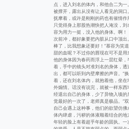
点，进入刘名的体内，和他合二为一
被撑开，露出从没有让人看见的洞口
抚摩着，或许是刚刚的药也有催情作
只觉得身上那股热潮快把人淹没，刘
容为用力一挺，没入他的身体。啊！
次前冲，都好象要把内脏从口中顶出
棒了，比我想象还要好！”慕容为笑
甜的血呢？不过你的唇现在可不是用
他的身体因为春药而浮上一层红晕，
着，手中的镜头对准刘名的身体，透
出，都可以听到内壁摩擦的声音。“换
着，还在刘名体内，就抱着他，坐在
外煽情。话没有说完，就被一样东西
经退出自己的身体，少了异物入顷的后
觉最好的一次了，老师真是极品。”
自己会遇上这种事，他们的欲望仿佛
体内肆虐，污秽的体液顺着结合的地
年轻的脸上有着超乎年龄的固执。一
的接受。人是不能有弱点的，而弱点