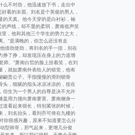
什么不对劲，他迅速放下书，走出中
起好看的浓眉。刘名是个英俊的男人，
显的天真。他今天穿的是白衬衫，袖
柔的声线，却不显的柔弱，萧南低声笑
校里，他和其他三个学生的势力之大，
离。“是满晚的，你怎么还没有走
，他借劲使劲，将刘名的手一扭，别在
力挣了挣，却发现压在身上的力道增
老师。”萧南白皙的脸上挂着笑，在刘
量，就如萧南外表给人的错觉，他有
翩翩贵公子。手指慢慢的滑到锁骨
骨头，细腻的指头冰凉冰凉的，按在
，但生为一个男人的自尊是决不允许
膝盖用力撞向萧南要害。萧南侧身一
过道看起来很长，特别紧张的时候，
来，刘名抬头，看到乔可倚在九楼的
都对你很感兴趣，原来不知道要怎么分
运动型帅哥，邪气起来，更增几分俊
个开发者，所以我们就想，干脆今天晚