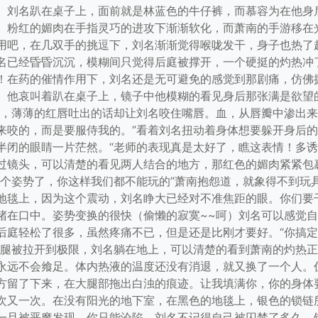
。刘名趴在桌子上，面前就是林蓝色的牛仔裤，而慕容为在他身
。粉红的媚肉在手指灵巧的进攻下渐渐软化，而萧南的手游移在
用吧，在几双手的挑逗下，刘名渐渐觉得喉咙发干，身子也热了
名已经昏昏沉沉，模糊间只觉得后庭被撑开，一个硬挺的灼热冲
！在药的催情作用下，刘名还是无可避免的感觉到那剧痛，仿佛
。他哀叫着趴在桌子上，镜子中他模糊的看见身后那张满是欲望
道，薄薄的红唇吐出的话却让刘名咬住嘴唇。血，从唇瓣中渗出来
来咬的，而是要服侍我的。”看着刘名扭动着身体想要躲开身后
半闭的眼睛一片茫然。“老师的表现真是太好了，瞧这表情！多诱
过镜头，可以清楚的看见两人结合的地方，那红色的媚肉紧紧包
个姿势了，你这样我们都不能玩的”萧南抱怨道，就象得不到玩具
地毯上，因为这个震动，刘名睁大已经对不准焦距的眼。你们要
堵在口中。姿势变换的很快（偷懒的寂寞~~呵）刘名可以感觉
庭轻松了很多，虽然疼痛不已，但是还是比刚才要好。“你搞定了
双腿被拉开到极限，刘名躺在地上，可以清楚的看到萧南的灼热
永远不会飨足。体内热液的温度还没有消退，就又换了一个人。
方留了下来，在大腿部拖出白浊的痕迹。让我填满你，你的身体
次又一次。在没有阳光的地下室，在黑色的地毯上，银色的锁链
一旦被恶魔发现，你只能沦陷。刘名不记得自己被囚禁了多久，