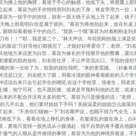
容为拂上他的胸膛，着迷于手心的触感，他低下头，将唇覆上那
立起来，慕容为的手亦悄悄滑到刘名的下身，将皮带用力一拉，
慕容为一按手中的按纽，就有一面大镜子从地上升了起来，镜子
今天晚上彻底明白你是属于谁的。”慕容为将他抬起来，放在长桌
，眼睛却看着镜子中的自己。“我第一个哦”慕容为对着刚刚走到
头剪刀布！！”“耶，我是第二个。”林大声说，年轻阳刚的脸上满是
名的脸说“只好等他们都挑完了，才能好好疼爱你了，老师。”刘
其他地方来说更为白皙，慕容为修长的手指掰开他的臀瓣，露出
里绷紧的肌肉放松，刘名咬住牙，不让声音流出口。手指的侵犯
个嘴的第一次给了为，前面的就给我吧。”来的更震撼。（好象有
何况是口交。刘名瞪大了眼，用着冷漠的眼神看着眼前的几个学
种话说出来只会引起学生的嘲笑,在这个学校里，强者生，弱者
上嘴，他宁可死，也不愿折腰。或者是早预料到他的态度，或者
出来的不配合并没有太多的怒气。慕容为只是慢慢的说：“老师
瞪的几乎出血，他们要对姐姐下手吗？美丽温柔的姐姐怎么能落
了起来。“不准你们碰她一下”刘名嘶声说，也顾不得力气全无，
”萧南低下头，看着在地上挣扎的身体，衣服凌乱的披在身上，白
眼，萧南只觉得一股热流从小腹涌起，情不自禁的将手覆在他眼睛
个傲气的人顺从是件难得的事情，慕容为为他的神情所着迷，不